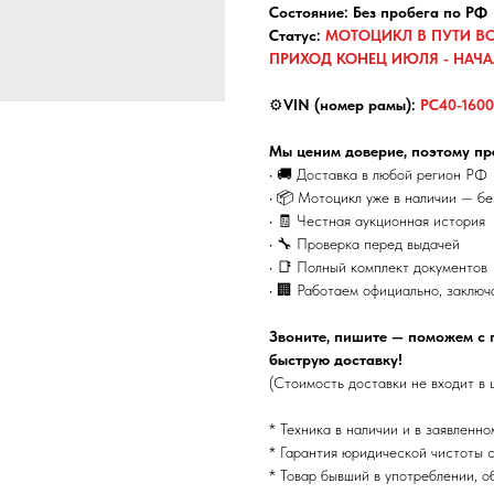
Состояние: Без пробега по РФ
Статус:
МОТОЦИКЛ В ПУТИ В
ПРИХОД КОНЕЦ ИЮЛЯ - НАЧАЛ
⚙️
VIN (номер рамы):
PC40-160
Мы ценим доверие, поэтому пр
• 🚚 Доставка в любой регион РФ
• 📦 Мотоцикл уже в наличии — б
• 🧾 Честная аукционная история
• 🔧 Проверка перед выдачей
• 📑 Полный комплект документов
• 🏢 Работаем официально, заключ
Звоните, пишите — поможем с 
быструю доставку!
(Стоимость доставки не входит в 
* Техника в наличии и в заявленно
* Гарантия юридической чистоты с
* Товар бывший в употреблении, о