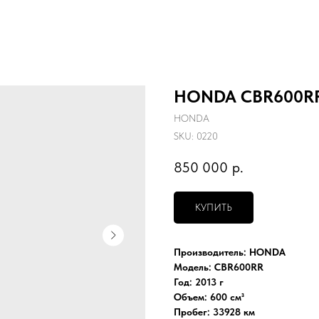
HONDA CBR600RR 
HONDA
SKU:
0220
850 000
р.
КУПИТЬ
Производитель: HONDA
Модель: CBR600RR
Год: 2013 г
Объем: 600 см³
Пробег: 33928 км