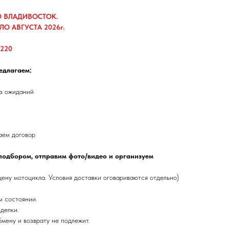
О ВЛАДИВОСТОК.
О АВГУСТА 2026г.
0220
едлагаем:
ез ожиданий
аем договор
подбором, отправим фото/видео и организуем
цену мотоцикла. Условия доставки оговариваются отдельно)
м состоянии.
делки.
бмену и возврату не подлежит.