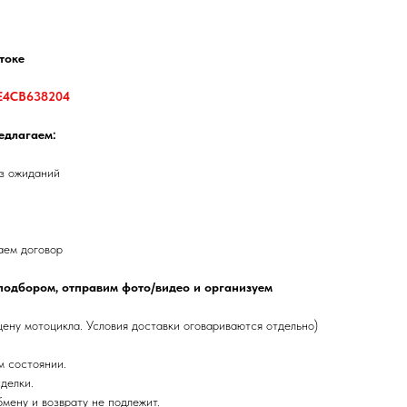
токе
E4CB638204
едлагаем:
ез ожиданий
аем договор
подбором, отправим фото/видео и организуем
цену мотоцикла. Условия доставки оговариваются отдельно)
м состоянии.
делки.
бмену и возврату не подлежит.