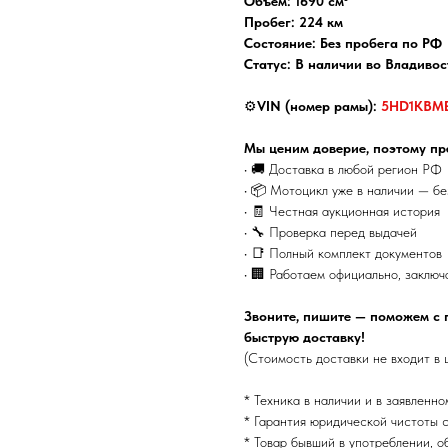
Объем: 1690 см³
Пробег: 224 км
Состояние: Без пробега по РФ
Статус: В наличии во Владивос
⚙️
VIN (номер рамы):
5HD1KBM
Мы ценим доверие, поэтому пр
• 🚚 Доставка в любой регион РФ
• 📦 Мотоцикл уже в наличии — б
• 🧾 Честная аукционная история
• 🔧 Проверка перед выдачей
• 📑 Полный комплект документов
• 🏢 Работаем официально, заключ
Звоните, пишите — поможем с 
быструю доставку!
(Стоимость доставки не входит в 
* Техника в наличии и в заявленно
* Гарантия юридической чистоты с
* Товар бывший в употреблении, о