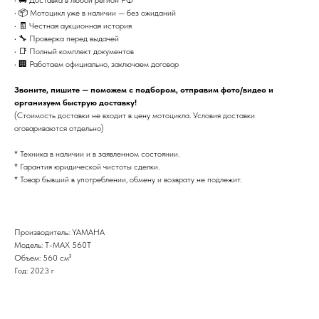
• 📦 Мотоцикл уже в наличии — без ожиданий
• 🧾 Честная аукционная история
• 🔧 Проверка перед выдачей
• 📑 Полный комплект документов
• 🏢 Работаем официально, заключаем договор
Звоните, пишите — поможем с подбором, отправим фото/видео и
организуем быструю доставку!
(Стоимость доставки не входит в цену мотоцикла. Условия доставки
оговариваются отдельно)
* Техника в наличии и в заявленном состоянии.
* Гарантия юридической чистоты сделки.
* Товар бывший в употреблении, обмену и возврату не подлежит.
Производитель: YAMAHA
Модель: T-MAX 560T
Объем: 560 см³
Год: 2023 г