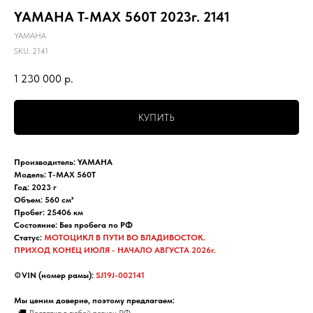
YAMAHA T-MAX 560T 2023г. 2141
YAMAHA
SKU:
2141
1 230 000
р.
КУПИТЬ
Производитель: YAMAHA
Модель: T-MAX 560T
Год: 2023 г
Объем: 560 см³
Пробег: 25406 км
Состояние: Без пробега по РФ
Статус:
МОТОЦИКЛ В ПУТИ ВО ВЛАДИВОСТОК.
ПРИХОД КОНЕЦ ИЮЛЯ - НАЧАЛО АВГУСТА 2026г.
⚙️
VIN (номер рамы):
SJ19J-002141
Мы ценим доверие, поэтому предлагаем:
• 🚚 Доставка в любой регион РФ