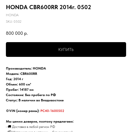
HONDA CBR600RR 2014г. 0502
HONDA
SKU:
0502
800 000
р.
КУПИТЬ
Производитель: HONDA
Модель: CBR600RR
Год: 2014 г
Объем: 600 см³
Пробег: 14187 км
Состояние: Без пробега по РФ
Статус: В наличии во Владивостоке
⚙️
VIN (номер рамы):
PC40-1600502
Мы ценим доверие, поэтому предлагаем:
• 🚚 Доставка в любой регион РФ
• 📦 Мотоцикл уже в наличии — без ожиданий