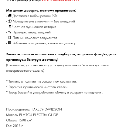
Мы ценим доверие, поэтому предлагаем:
• 🚚 Доставка в любой регион РФ
• 📦 Мотоцикл уже в наличии — без ожиданий
• 🧾 Честная аукционная история
• 🔧 Проверка перед выдачей
• 📑 Полный комплект документов
• 🏢 Работаем официально, заключаем договор
Звоните, пишите — поможем с подбором, отправим фото/видео и
организуем быструю доставку!
(Стоимость доставки не входит в цену мотоцикла. Условия доставки
оговариваются отдельно)
* Техника в наличии и в заявленном состоянии.
* Гарантия юридической чистоты сделки.
* Товар бывший в употреблении, обмену и возврату не подлежит.
Производитель: HARLEY-DAVIDSON
Модель: FLHTCU ELECTRA GLIDE
Объем: 1690 см³
Год: 2013 г