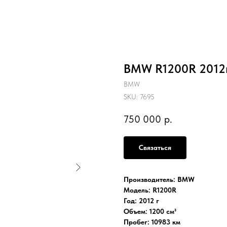
BMW R1200R 2012г
BMW
SKU:
7695
750 000
р.
Связаться
Производитель: BMW
Модель: R1200R
Год: 2012 г
Объем: 1200 см³
Пробег: 10983 км