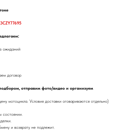
токе
3CZY77695
едлагаем:
ез ожиданий
аем договор
подбором, отправим фото/видео и организуем
цену мотоцикла. Условия доставки оговариваются отдельно)
м состоянии.
делки.
бмену и возврату не подлежит.