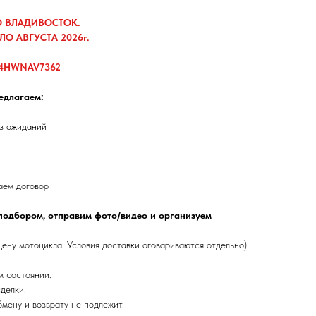
О ВЛАДИВОСТОК.
О АВГУСТА 2026г.
4HWNAV7362
едлагаем:
ез ожиданий
аем договор
подбором, отправим фото/видео и организуем
цену мотоцикла. Условия доставки оговариваются отдельно)
м состоянии.
делки.
бмену и возврату не подлежит.