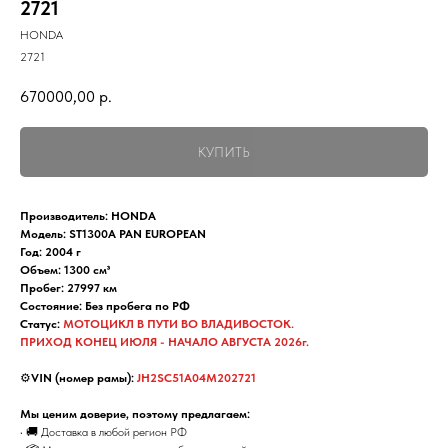
2721
HONDA
2721
670000,00
р.
КУПИТЬ
Производитель: HONDA
Модель: ST1300A PAN EUROPEAN
Год: 2004 г
Объем: 1300 см³
Пробег: 27997 км
Состояние: Без пробега по РФ
Статус:
МОТОЦИКЛ В ПУТИ ВО ВЛАДИВОСТОК.
ПРИХОД КОНЕЦ ИЮЛЯ - НАЧАЛО АВГУСТА 2026г.
⚙️
VIN (номер рамы):
JH2SC51A04M202721
Мы ценим доверие, поэтому предлагаем:
• 🚚 Доставка в любой регион РФ