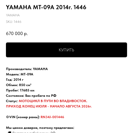
YAMAHA MT-09A 2014г. 1446
YAMAHA
SKU:
1446
670 000
р.
КУПИТЬ
Производитель: YAMAHA
Модель: MT-09A
Год: 2014 г
Объем: 850 см³
Пробег: 17685 км
Состояние: Без пробега по РФ
Статус:
МОТОЦИКЛ В ПУТИ ВО ВЛАДИВОСТОК.
ПРИХОД КОНЕЦ ИЮЛЯ - НАЧАЛО АВГУСТА 2026г.
⚙️
VIN (номер рамы):
RN34J-001446
Мы ценим доверие, поэтому предлагаем:
• 🚚 Доставка в любой регион РФ