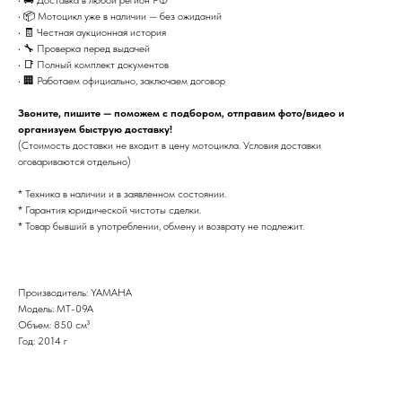
• 📦 Мотоцикл уже в наличии — без ожиданий
• 🧾 Честная аукционная история
• 🔧 Проверка перед выдачей
• 📑 Полный комплект документов
• 🏢 Работаем официально, заключаем договор
Звоните, пишите — поможем с подбором, отправим фото/видео и
организуем быструю доставку!
(Стоимость доставки не входит в цену мотоцикла. Условия доставки
оговариваются отдельно)
* Техника в наличии и в заявленном состоянии.
* Гарантия юридической чистоты сделки.
* Товар бывший в употреблении, обмену и возврату не подлежит.
Производитель: YAMAHA
Модель: MT-09A
Объем: 850 см³
Год: 2014 г