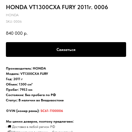
HONDA VT1300CXA FURY 2011г. 0006
HONDA
SKU:
0006
840 000
р.
Связаться
Производитель: HONDA
Модель: VT1300CXA FURY
Год: 2011 г
Объем: 1300 см³
Пробег: 7953 км
Состояние: Без пробега по РФ
Статус: В наличии во Владивостоке
⚙️
VIN (номер рамы):
SC61-1100006
Мы ценим доверие, поэтому предлагаем:
• 🚚 Доставка в любой регион РФ
• 📦 Мотоцикл уже в наличии — без ожиданий