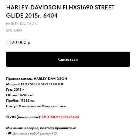
HARLEY-DAVIDSON FLHXS1690 STREET
GLIDE 2015г. 6404
HARLEY-DAVIDSON
SKU:
6404
1 220 000
р.
Связаться
Производитель: HARLEY-DAVIDSON
Модель: FLHXS1690 STREET GLIDE
Год: 2015 г
Объем: 1690 см³
Пробег: 11393 км
Статус: В наличии во Владивостоке
⚙️
VIN (номер рамы):
5HD1KRME8FB676404
Мы ценим доверие, поэтому предлагаем:
• 🚚 Доставка в любой регион РФ