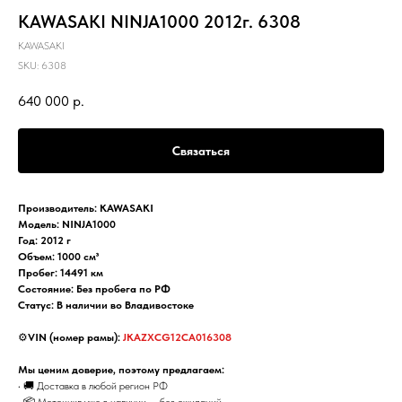
KAWASAKI NINJA1000 2012г. 6308
KAWASAKI
SKU:
6308
640 000
р.
Связаться
Производитель: KAWASAKI
Модель: NINJA1000
Год: 2012 г
Объем: 1000 см³
Пробег: 14491 км
Состояние: Без пробега по РФ
Статус: В наличии во Владивостоке
⚙️
VIN (номер рамы):
JKAZXCG12CA016308
Мы ценим доверие, поэтому предлагаем:
• 🚚 Доставка в любой регион РФ
• 📦 Мотоцикл уже в наличии — без ожиданий