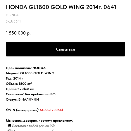
HONDA GL1800 GOLD WING 2014г. 0641
HONDA
SKU:
0641
1 550 000
р.
Связаться
Производитель: HONDA
Модель: GL1800 GOLD WING
Год: 2014 г
Объем: 1800 см³
Пробег: 20168 км
Состояние: Без пробега по РФ
Статус:
В НАЛИЧИИ
⚙️
VIN (номер рамы):
SC68-1200641
Мы ценим доверие, поэтому предлагаем:
• 🚚 Доставка в любой регион РФ
• 📦 Мотоцикл уже в наличии — без ожиданий