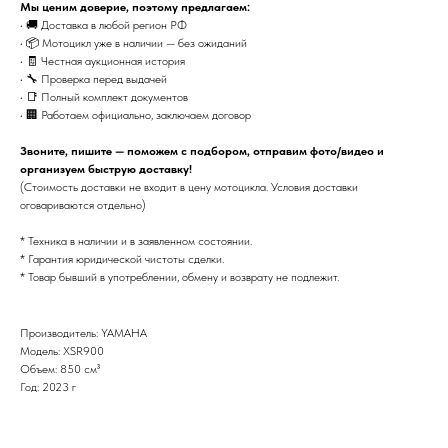
Мы ценим доверие, поэтому предлагаем:
• 🚚 Доставка в любой регион РФ
• 📦 Мотоцикл уже в наличии — без ожиданий
• 🧾 Честная аукционная история
• 🔧 Проверка перед выдачей
• 📑 Полный комплект документов
• 🏢 Работаем официально, заключаем договор
Звоните, пишите — поможем с подбором, отправим фото/видео и
организуем быструю доставку!
(Стоимость доставки не входит в цену мотоцикла. Условия доставки
оговариваются отдельно)
* Техника в наличии и в заявленном состоянии.
* Гарантия юридической чистоты сделки.
* Товар бывший в употреблении, обмену и возврату не подлежит.
Производитель: YAMAHA
Модель: XSR900
Объем: 850 см³
Год: 2023 г